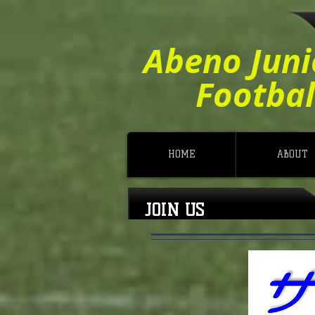
Abeno Juni
Footbal
HOME
ABOUT
JOIN US