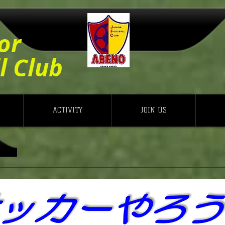
or
l Club
ACTIVITY
JOIN US