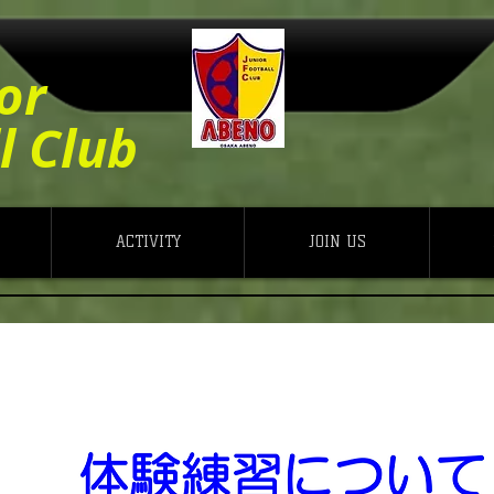
or
l Club
ACTIVITY
JOIN US