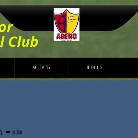
or
l Club
ACTIVITY
JOIN US
n
管理者