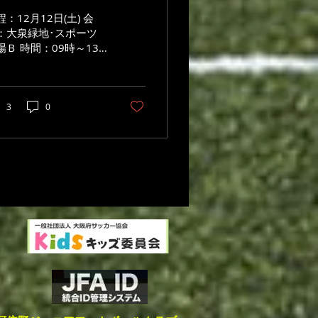
程：12月12日(土) 会
：大泉緑地･スポーツ
場Ｂ 時間：09時～13
 参加：６年生
3
0