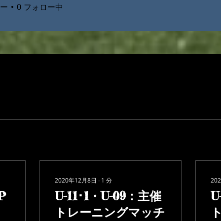
ー
0
フォロー中
2020年12月8日
∙
1
分
20
P
U-11･1・U-09：主催
U
トレーニングマッチ