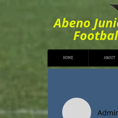
Abeno Juni
Footbal
HOME
ABOUT
Admi