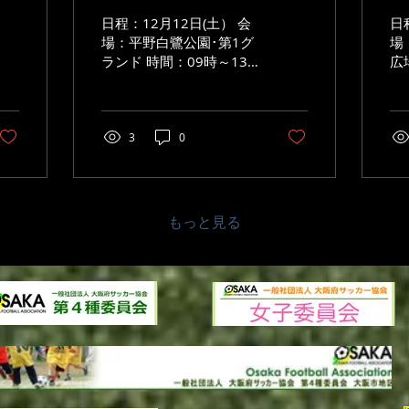
日程：12月12日(土） 会
日
場：平野白鷺公園･第1グ
場
ランド 時間：09時～13
広
時 参加：４･５年生・３
時
年生 対戦：友渕JSCさ
ん・ENCさん
3
0
もっと見る