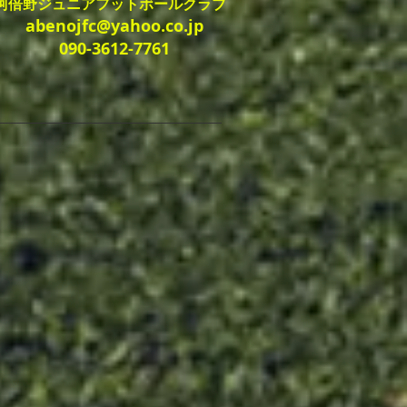
​阿倍野ジュニアフットボールクラブ​
abenojfc@yahoo.co.jp
090-3612-7761